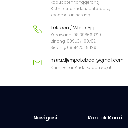
kabupaten tanggerang
3. Jln. letnan jidun, lontarbaru,
kecamatan serang
Telepon / WhatsApp
Karawang: 081396668319
Binong: 0895371180702
Serang: 085142048499
mitra.djempol.abadi@gmail.com
Kirimi email Anda kapan saja!
Navigasi
Kontak Kami