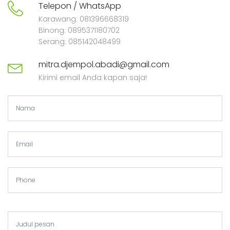
Telepon / WhatsApp
Karawang: 081396668319
Binong: 0895371180702
Serang: 085142048499
mitra.djempol.abadi@gmail.com
Kirimi email Anda kapan saja!