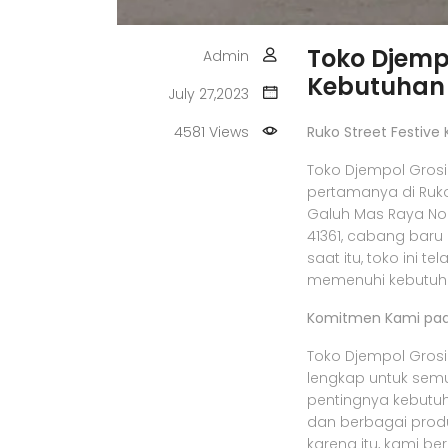
Toko Djempo
Admin
Kebutuhan
July 27,2023
4581 Views
Ruko Street Festiv
Toko Djempol Gro
pertamanya di Ruko S
Galuh Mas Raya No.
41361, cabang baru 
saat itu, toko ini
memenuhi kebutuha
Komitmen Kami pad
Toko Djempol Grosi
lengkap untuk sem
pentingnya kebutuha
dan berbagai prod
karena itu, kami b