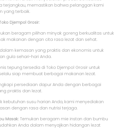
ga terjangkau, memastikan bahwa pelanggan kami
 yang terbaik.
Toko Djempol Grosir:
kan beragam pilihan minyak goreng berkualitas untuk
 makanan dengan cita rasa lezat dan sehat.
 dalam kemasan yang praktis dan ekonomis untuk
n gula sehari-hari Anda.
nis tepung tersedia di Toko Djempol Grosir untuk
elalu siap membuat berbagai makanan lezat.
ngkapi persediaan dapur Anda dengan berbagai
g praktis dan lezat.
k kebutuhan susu harian Anda, kami menyediakan
san dengan rasa dan nutrisi terjaga.
bu Masak:
Temukan beragam mie instan dan bumbu
dahkan Anda dalam menyajikan hidangan lezat