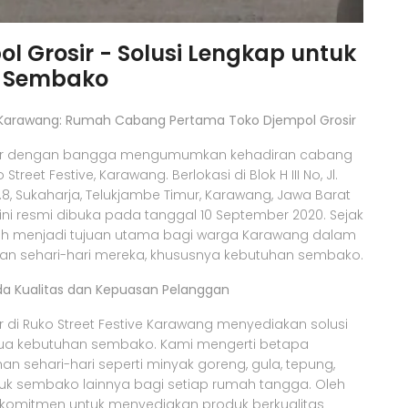
l Grosir - Solusi Lengkap untuk
 Sembako
e Karawang: Rumah Cabang Pertama Toko Djempol Grosir
sir dengan bangga mengumumkan kehadiran cabang
treet Festive, Karawang. Berlokasi di Blok H III No, Jl.
8, Sukaharja, Telukjambe Timur, Karawang, Jawa Barat
ini resmi dibuka pada tanggal 10 September 2020. Sejak
 telah menjadi tujuan utama bagi warga Karawang dalam
n sehari-hari mereka, khususnya kebutuhan sembako.
a Kualitas dan Kepuasan Pelanggan
r di Ruko Street Festive Karawang menyediakan solusi
ua kebutuhan sembako. Kami mengerti betapa
n sehari-hari seperti minyak goreng, gula, tepung,
uk sembako lainnya bagi setiap rumah tangga. Oleh
erkomitmen untuk menyediakan produk berkualitas