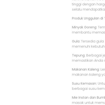
tinggi dengan har
selalu mendapatkan
Produk Unggulan di 
Minyak Goreng:
Temu
membantu memasak
Gula:
Tersedia gula
memenuhi kebutuha
Tepung:
Berbagai je
memastikan Anda s
Makanan Kaleng:
Le
makanan kaleng yan
Susu Kemasan:
Untu
berbagai susu kema
Mie Instan dan Bum
masak untuk memu