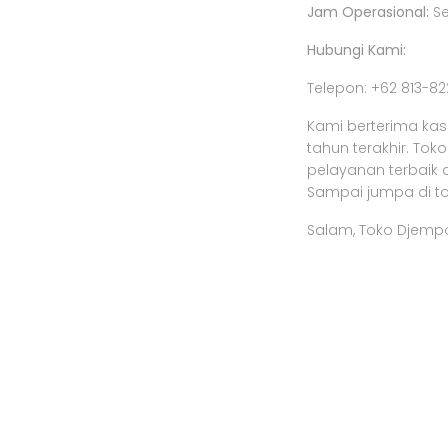
Jam Operasional:
Se
Hubungi Kami:
Telepon: +62 813-8
Kami berterima ka
tahun terakhir. To
pelayanan terbaik 
Sampai jumpa di to
Salam, Toko Djempo