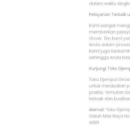
dalam waktu singka
Pelayanan Terbaik 
Kami sangat meng
memberikan pelaya
Grosir. Tim kami 
Anda dalam proses
Kami juga berkomi
sehingga Anda tida
Kunjungi Toko Djemp
Toko Djempol Grosi
untuk merasakan 
praktis. Temukan 
terbaik dan kualitas
Alamat:
Toko Djempol
Galuh Mas Raya No.
41361