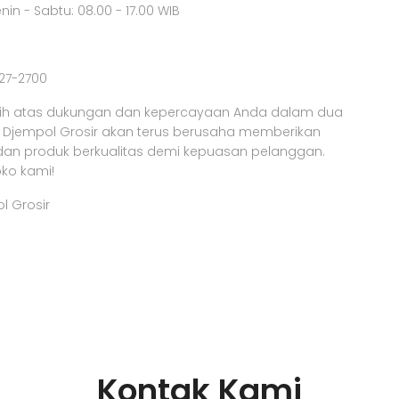
nin - Sabtu: 08.00 - 17.00 WIB
227-2700
sih atas dukungan dan kepercayaan Anda dalam dua
ko Djempol Grosir akan terus berusaha memberikan
dan produk berkualitas demi kepuasan pelanggan.
ko kami!
l Grosir
Kontak Kami